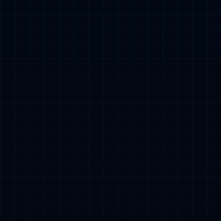
2021年勇士与国王精彩对决中文回放全场
在2021年NBA赛季中，金州勇士与萨克拉门托国王之间的对
决格外引人...
2026-04-10