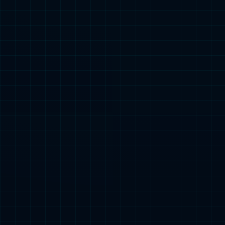
格拉夫夏普与马斯特里精彩对决分析及赛
本文将对格拉夫夏普与马斯特里之间的精彩对决进行深入分
析，并在赛...
2026-05-14