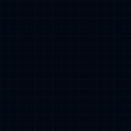
皇冠体育【官网入口】为您获取最全面的信息、高品质的内容及
全天候在线客户支持。无论您使用 PC 还是手机 App，都能享受
流畅的浏览体验。访问官网，掌握最新趋势。
联系我们
地址
support@crownemarketing.com
快速导航
App下载
关于我们
隐私政策
用户协议
网站地图