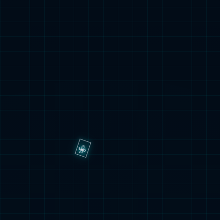
4、赛后反思
经过精彩纷呈的一役之后，对于双方来说，总结经验
与教训皆显得至关重要。从西班牙人的角度来看，他
们可以进一步优化自己的攻击套路，提高面对密集防
守时破解困难的方法。同时，要注意加强自身防守环
节，以避免类似丢分事件重演。此外，对年轻球员进
行更好的培养与锻炼，将为未来增添更多竞争力。
对于朗斯而言，此役虽然未能全取三分，但通过团队
凝聚力及坚持不懈努力所取得的一分仍然值得肯定。
他们需要继续保持良好的竞技状态，并增强临门一脚
的把握能力，以提升效率。而教练组则应认真研究如
何合理安排人员轮换，使每位队员得到充分发展空
间，从而形成更具深度与宽度的阵容布局。