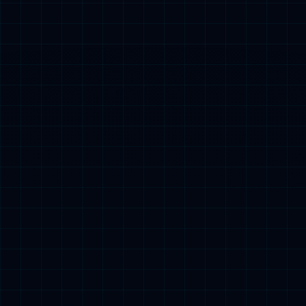
本文将对西班牙人对阵朗斯的精彩比赛进行详细回顾
与分析。比赛中，双方展现了高水平的竞技状态和战
术智慧，使得整场比赛充满了悬念与激情。我们将从
战术分析、球员表现、比赛关键时刻以及赛后反思四
个方面深入探讨这场比赛，力求为读者呈现一个全面
而生动的赛事解读。希望通过本篇文章，能够让球迷
们更好地理解这场激烈对抗背后的故事，同时也为未
来的比赛提供一些有益的启示。
1、战术分析
在这场西班牙人对阵朗斯的比赛中，双方教练都充分
利用了各自球队的特点，从而制定出相应的战术部