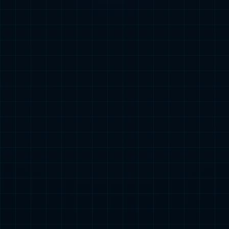
上一篇：
富川后备队与首尔后备队的精彩对…
下一篇：
西班牙人对阵朗斯精彩比赛视频回
延伸阅读