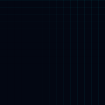
全天候在线客户支持。无论您使用 PC 还是手机 App，都能享受
流畅的浏览体验。访问官网，掌握最新趋势。
联系我们
地址
support@crownemarketing.com
快速导航
App下载
关于我们
隐私政策
用户协议
网站地图