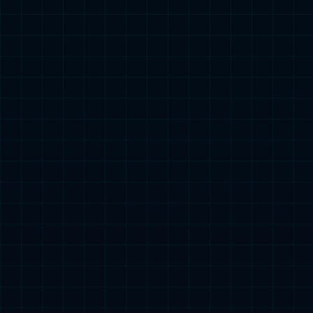
艾因青年与布雷达的激烈对决展现足球魅
在一场激烈的足球较量中，艾因青年队与布雷达队展开了一
场精彩绝伦...
2026-04-24