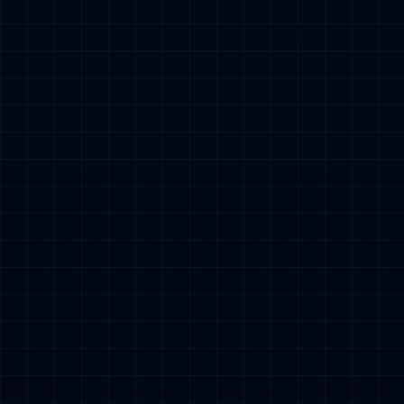
熊本深红与松本山的激烈对决展现足球魅
在日本足球的宏大舞台上，熊本深红与松本山之间的对决不
仅是一场比...
2026-05-20