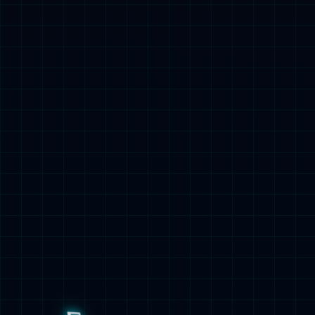
枥木FC时，通常能够凭借主场之利占据主动。他们的
攻势往往更加猛烈，尤其是在开局阶段，经常能够迅
速取得领先。反观枥木FC，虽然整体实力略逊一筹，
但他们在客场作战时展现出的韧性也让人刮目相看。
在过去几年的交手记录中，长崎航海以微弱优势占据
上风。然而，在一些关键比赛中，枥木FC却有过逆转
获胜的经典案例，这无疑给本场对决增添了一丝悬
念。此外，两队之间的竞争关系也逐渐演变成一种地
区性的宿敌情结，激烈程度可想而知。
总结而言，历史上的交锋为本次比赛奠定了基础，也
成为了双方斗志的重要激励因素。随着新赛季进程的
发展，这种宿敌关系无疑会使得比赛更加紧张刺激。