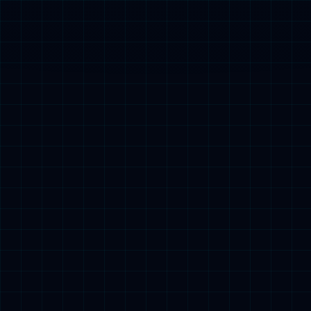
恒大与国安谁更强大中超对决分析与历史
在中国足球的历史长河中，恒大与国安无疑是两支最为耀眼
的球队。两...
2026-05-07