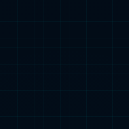
运作，为其他队友创造机会。在面对压力时，这些关
键人物往往能够站出来决定比赛走向，是球队制胜的
重要保障。
与此同时，对于枥木FC而言，一些年轻球员正在迅速
成长并逐渐成为球队的新星。他们用激情和冲劲感染
着整支球队，让大家看到希望。但由于缺乏大赛经
验，这也意味着一旦处于劣势时容易产生心理负担。
因此如何管理好这些年轻人的心态，将是教练组需要
重点关注的问题。
Total而言，本次对决将是一场各类优秀球员共同绽放
光芒的大舞台，不论是老将还是新秀，都将在这个重
要时刻迎接挑战，为自己的团队争取荣耀。
总结：