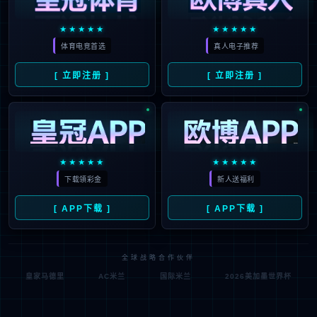
长崎航海与枥木FC激战正酣谁
将赢得这场精彩对决
2026-05-08 17:21
72 次阅读
首页
/
体育焦点