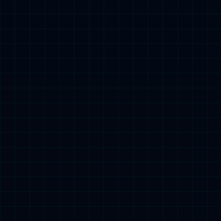
马龙与法尔克巅峰对决决赛直播全程回顾
在羽毛球界，马龙与法尔克的巅峰对决可谓是一场引人瞩目
的赛事。这...
2026-05-03