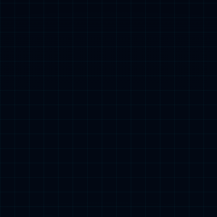
球队不仅在同一个城市发展，而且在足球文化中相互
交融。早期，两队经常在地方联赛中碰面，逐渐形成
了强烈的竞争关系。这种竞争不仅限于比赛本身，还
延伸到了各自支持者之间，使得每次交锋都充满火药
味。
随着时间推移，这场德比战也成为了北伦敦乃至全英
最受关注的比赛之一。在过去几十年里，无论是杯赛
还是联赛，双方的较量都吸引了大量媒体关注和观众
目光。无论胜负如何，每一次交手都是对双方实力的
一次检验，也让球迷们感受到无与伦比的激情。
尤其是在一些关键时刻，比如争夺冠军或者欧战资格
时，这场德比战往往成为决定性因素，让每位球迷心
潮澎湃。因此，阿森纳与热刺之间不仅是一场比赛，