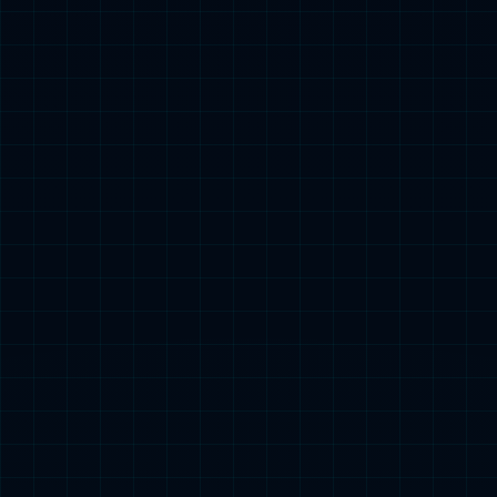
此外，两队主教练对于战术布置也十分重视。在重要
赛事中，他们通常会采取灵活多变的方法，以应对不
同情况。因此，在这场德比大战中，我们不仅能看到
精彩绝伦的个人表演，也能感受到智慧间较量带来的
紧张气氛。
3、球迷文化与德比氛围
德比战不仅是球队间实力对抗，也是各自球迷文化的
一次大碰撞。阿森纳和热刺各自拥有忠诚而庞大的支
持者群体。他们在看台上的呐喊助威，与场内激烈拼
搏相辅相成，共同营造出令人窒息却又振奋人心的氛
围。不少支持者甚至跨越国界，为自己心爱的球队远
道而来，只为亲历那一瞬间。