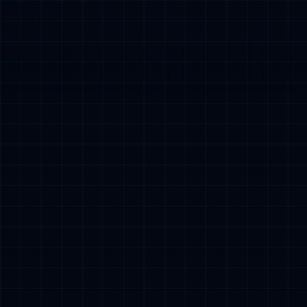
巴塞罗那与赫塔菲激战正酣精彩赛况回顾
在刚刚结束的西甲联赛中，巴塞罗那与赫塔菲的对决成为了
球迷们热议...
2026-04-05