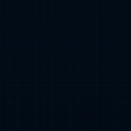
桑乔的崛起之路：从天才少年到足球场上的
本文将探讨桑乔这一足球天才的崛起之路，回顾他从一名青
少年球员成...
2026-03-28