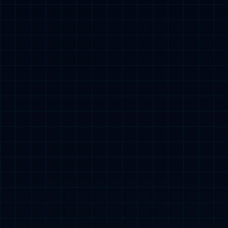
机会，显示出其卓越的团队配合能力。
总而言之，这场比赛充分体现了两支球队在战术上的
碰撞，以及各自教练对于打法及人员部署所做出的明
智选择，为观众呈现出了一场精彩绝伦的视觉盛宴。
2、球员表现亮点
本场比赛中，两队球员的个人表现可圈可点。对于巴
西而言，内马尔作为核心攻击手，不仅承担起进攻组
织者角色，还屡次尝试突破敌方防线。他凭借自己娴
熟的技艺，多次给对方后卫施加压力，让人们看到了
他作为顶级球星应有的实力。同时，他也展现出了良
好的视野，为其他队友创造出不少得分机会。
而对于比利时来说，卢卡库无疑是最为闪耀的人物。
他凭借着强壮的身体素质和敏锐的位置感，在禁区内