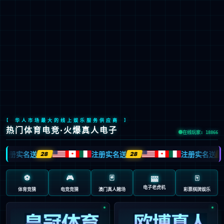
注册入口
皇冠体育
APP与网页版入口｜
畅享全球体育赛事与数据服务
欢迎访问
皇冠体育
，提供全面覆盖足球、篮
球、电竞等项目的赛事资讯与数据内容， 支持
APP下载
与
网页使用
，每日同步更新千场比
赛，聚焦热门体育内容， 助您轻松获取赛事动
态，掌握比赛节奏。
手机App
网页版