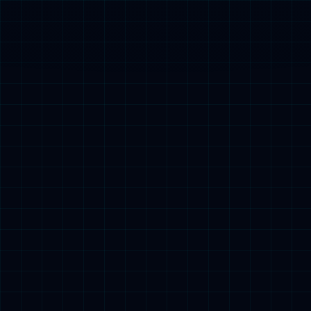
马刺队选择摆烂策略波波维奇因轮休主力
在当今的职业篮球联赛中，球队的策略往往直接影响到他们
的战绩和未...
2026-04-10