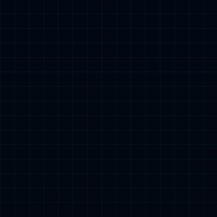
科威特与巴林足球对决精彩回顾及比分分
在科威特与巴林的足球对决中，两队展现了高水平的竞技状
态和激烈的...
2026-03-29