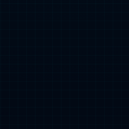
格勒诺布尔与奥兰斯的激
的征程。在这段...
本文将通过分析格勒诺布尔与奥
2026-04-16