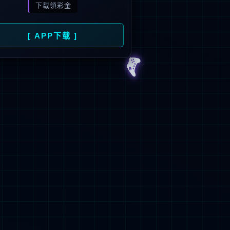
各自国家的荣誉，同时也象征着亚洲足球的