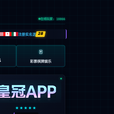
注册入口
赛事与数据服务
持
APP下载
与
网页使用
，每日同步更新
握比赛节奏。