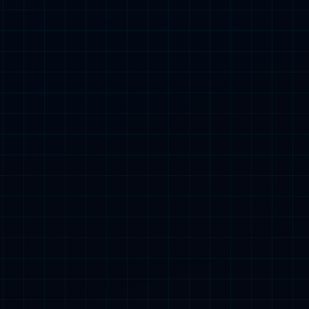
酣谁能在这场对
与查维斯之间的对决无疑成为了人们关...
程回顾与赛后分