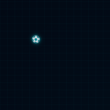
面对实力强劲的蔚山队，澳大利亚球队同
他们有效地抵挡住了蔚山队的一波波攻击
同时，在进攻端，澳大利亚球队结合速度
线，并尝试寻找射门机会。这种风格鲜明
虽然经历了一定程度上的被动，但澳大利
能够在落后的情况下追赶比分，为整场比
3、关键球员影响力
在这场重要赛事中，两支球队都有几位关
方球门，他不仅具备出色的一脚射门能力
倍感压力。
而对于澳大利亚球队来说，其中场指挥官
球能力帮助球队频繁制造威胁，让对手不