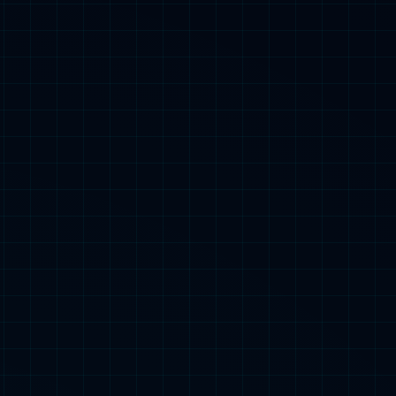
澳大利亚球队同样不甘示弱，以顽强的拼搏
现场观众的热情呐喊，都让人感受到足球运
足球舞台上占据一席之地。
的信息，根据澳大利亚球队的特点制定了针
撕裂对方防线。
并为自己创造机会。同时，中场球员们积极
机会。
关键时刻把握住机会，实现进攻突破。这种