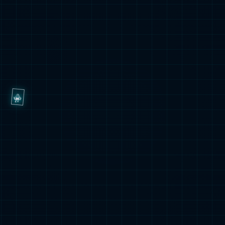
各自球队注入强大动力，使得整个赛事水平提升至更高层次。他
勤代价。
齐聚一堂，共同见证这场激烈碰撞。来自不同文化背景的人们都
浓厚足球氛围，也激励着选手们奋勇拼搏，无畏艰险。
他们对选手们最大的支持。当主队成功打入一球时，全场欢呼沸
充满戏剧性，也将赛事推向高潮.
度关注，全方位报道相关信息，让更多人了解到亚洲足球的发展
富有魅力且充满挑战性的运动领域。
队之间进行的一系列较量，不仅是一堂精彩绝伦 的足球课，更是