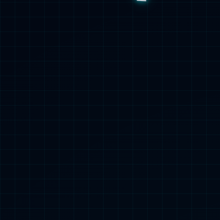
未来与希望。比赛过程中，蔚山队凭借其
精神和灵活多变的进攻策略回应着对手。
动带来的独特魅力。这场对决不仅是技术
1、蔚山队的战术分析
韩国蔚山队作为本场比赛的重要参与者，
对性的战术方案。通过观看录像分析，蔚
在比赛中，蔚山队采取了高位逼抢和快速
插上，为前锋提供支持，使得进攻更加多
通过以上战术布局，蔚山队不仅增强了自
细致入微的战术安排无疑为球队争取胜利
2、澳大利亚球队表现回