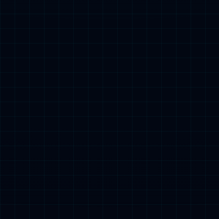
沙尔克与慕尼黑的激烈对决谁能在德甲赛
沙尔克04与拜仁慕尼黑的对决，历来是德甲联赛中备受瞩目
的焦点战役...
2026-05-18