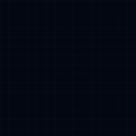
联系我们
地址
support@crownemarketing.com
快速导航
App下载
关于我们
隐私政策
用户协议
网站地图
推荐平台
© 2026 皇冠体育 版权所有 · 本平台致力打造优质的数字娱乐平台