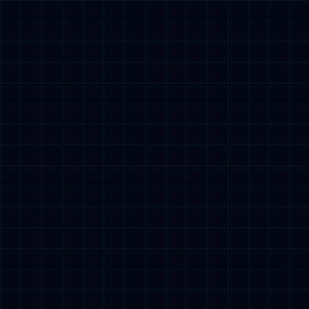
乌布雷与独行侠的激烈对决揭示NBA新赛
本文主要探讨了乌布雷与独行侠之间的激烈对决，揭示了
NBA新赛季的...
2026-04-15
皇冠体育
皇冠体育【官网入口】为您获取最全面的信息、高品质的内容及
全天候在线客户支持。无论您使用 PC 还是手机 App，都能享受
流畅的浏览体验。访问官网，掌握最新趋势。