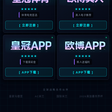
若昂内维斯的足球之路从青涩
少年到闪耀赛场的传奇旅程
2026-04-08 00:57
56 次阅读
首页
/
体育焦点