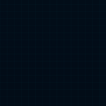
下一篇：
雷霆与马刺激战第4场谁将赢得关
延伸阅读