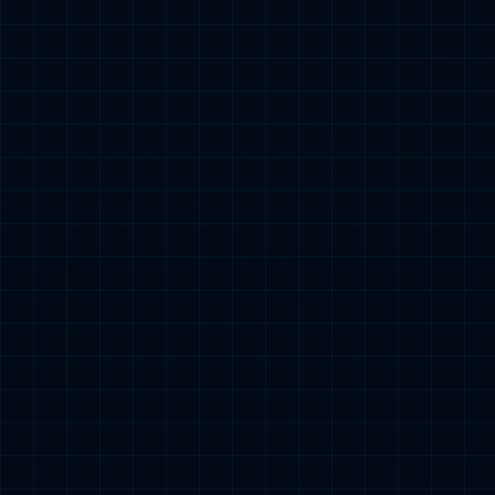
2016年腾讯NBA季后赛热火与猛龙精彩对
2016年NBA季后赛是热火与猛龙之间一场引人注目的对决，
这场系列赛...
2026-04-22