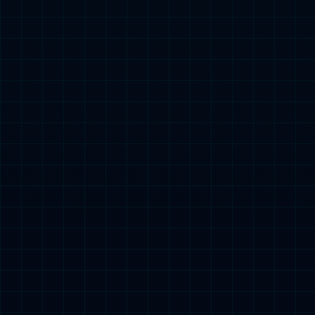
雷霆与马刺激战第4场谁将赢得关键胜利
在即将到来的NBA季后赛中，雷霆队与马刺队的第四场对决
无疑是一个...
2026-04-09