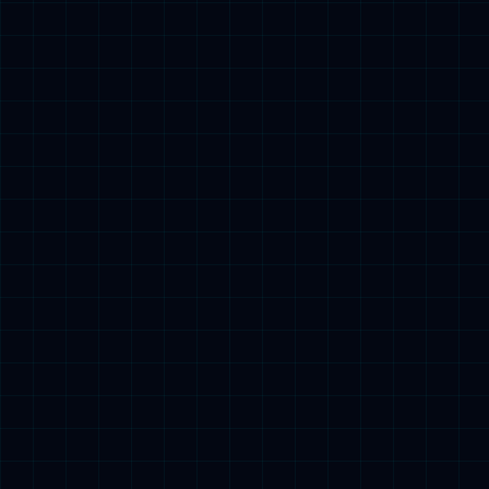
皇冠体育
皇冠体育【官网入口】为您获取最全面的信息、高品质的内容及
全天候在线客户支持。无论您使用 PC 还是手机 App，都能享受
流畅的浏览体验。访问官网，掌握最新趋势。
联系我们
地址
support@crownemarketing.com
快速导航
App下载
关于我们
隐私政策