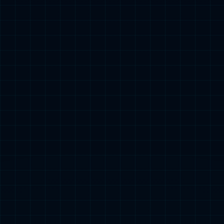
因此，从近期状态来看，布鲁日显然处于一个更佳的
位置，这使得他们在即将到来的对决中具备了更大的
胜算。同时，如果洛克伦无法迅速调整自己的状态和
心态，那么他们将在与强敌交锋时面临更加严峻的挑
战。
3、战术风格比较
在战术风格上，布鲁日至今采用的是一种灵活多变且
强调控球与快速反击相结合的方法。他们擅长通过精
确传递和快速配合撕破防线，并利用边路突破创造机
会。此外，中场控制能力也是其战术体系的重要组成
部分，在这一点上，他们往往能够压制住对手，使其
难以展开有效进攻。
而相比之下，洛克伦则倾向于采取防守反击策略，通