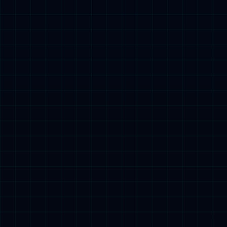
泰国U23队迎战巴林队期待精彩对决展现
在全球足球日益发展的背景下，年轻球员的崛起成为各国球
队的重要课...
2026-04-12