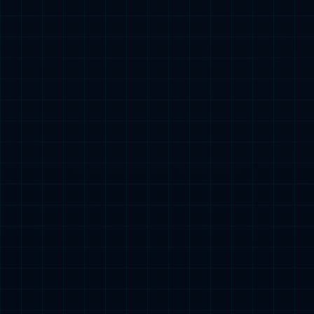
郭艾伦领衔中国男篮新征程展现拼搏精神
郭艾伦作为中国男篮的核心球员，正在带领球队开启新的征
程。在这段...
2026-05-03