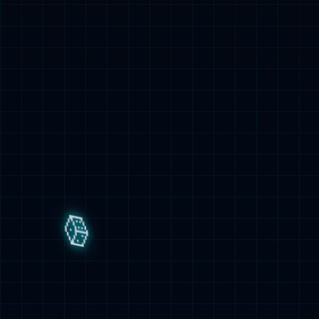
两队交手中占据明显优势。在过去几个赛季中，两队
常常在联赛中相遇，布鲁日以更高的胜率和更好的进
攻表现赢得了大部分比赛。这种历史上的优越性可能
会给布鲁日在心理上带来积极影响，使得他们在面对
洛克伦时更加自信。
此外，从最近几场交锋来看，布鲁日在主场迎战洛克
伦时，往往能以多球领先结束比赛，这也反映出两队
之间实力差距逐渐扩大。虽然洛克伦在某些场次中展
现出了顽强拼搏的一面，但整体来看，他们很难形成
有效威胁来撼动布鲁日稳固的防线。
总结来说，从历史交锋记录来看，布鲁日无疑是本场
比赛中的热门球队，而这种优势不仅体现在比分上，
更体现在双方球队所代表的不同竞技水平与心理预期