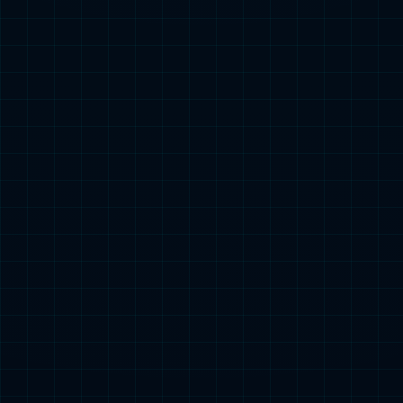
巴塞罗那与赫塔菲激战正酣精彩赛况回顾
在刚刚结束的西甲联赛中，巴塞罗那与赫塔菲的对决成为了
球迷们热议...
2026-04-05