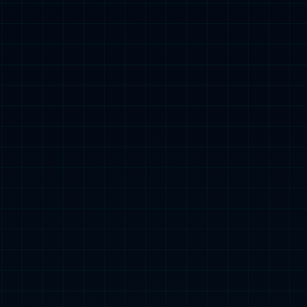
者重温这场充满激情与情感的较量。从赛前的期待到赛中的激烈
也是对未来无限可能性的展望。
迷们怀着激动的心情聚集在球场。开场哨声一响，两队便展开了
望。第一节时间内，曼联通过快速传递和边路突破多次威胁拜仁
次得分机会。曼联的一次精彩配合差点撕裂拜仁防线，但被门将
两队都展示出了各自独特的战术风格，使得观众们目不暇接。
球，为这场比赛增添了更多悬念。随着时间推移，紧张气氛愈发
平竞技状态让所有人印象深刻。