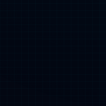
柔佛与庆南FC激战在即谁能在这场较量中
在即将到来的比赛中，柔佛与庆南FC的较量备受关注。
2026-04-22
登贝莱在赛场上的突破与成长：从潜力新星