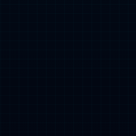
科威特与巴林足球对决精
两支球队在各自...
在科威特与巴林的足球对决中，
2026-03-29
热身赛精彩对决国王队与