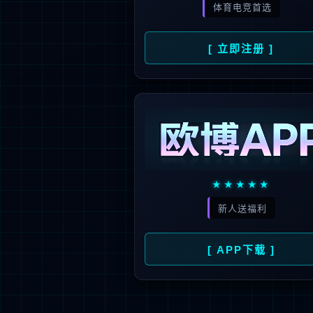
曼联与拜仁元老精彩对决
2026-05-17 09:57
60 次阅读
首页
/
体育焦点
在足球历史的长河中，曼联与拜仁慕尼黑