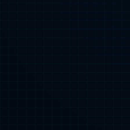
心。
正如我们所看到的一样，这不仅仅是一场简
的再次交锋，不论结果如何，都已成为历
上一篇：
火箭队与马刺队精彩对决回放12月…
延伸阅读