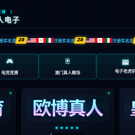
App下载
公司介绍
体育焦点
P与网页版入口｜畅享全球体育
球、篮球、电竞等项目的赛事资讯与数据内容， 支
聚焦热门体育内容， 助您轻松获取赛事动态，掌
手机App
网页版