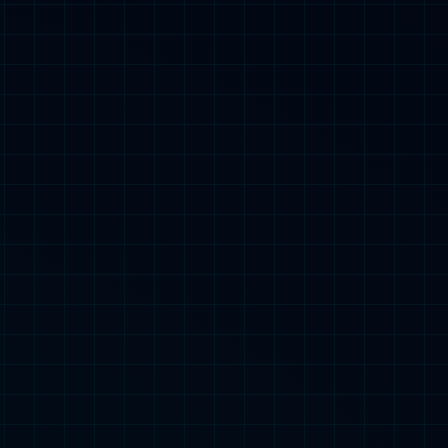
，再到最后的总结，尽显足球魅力和精神。
激烈的争夺。尽管双方都是由曾经优秀的球
防线，而拜仁则凭借其稳固的防守和反击能
神勇扑救化解。而拜仁则利用定位球打乱了
浓厚，两队都全力以赴寻找胜机。虽然最终