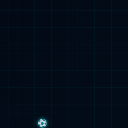
在这场元老对决中，有几个关键瞬间值得
的是，由于对方后卫及时封堵，这次机会
另一重要时刻是拜仁通过一次角球取得进
合，通过默契的跑位与头球技巧完成了精
此外，还有一次极具戏剧性的扑救，同样
已，也让人再次见识到这些老将们依然保
3、战术运用探讨
从战术层面来看，两队都有各自鲜明特色
露了自身后方空间不足的问题。在这种情
相比之下，拜仁则更注重整体阵型的稳定
空隙的覆盖，并伺机展开反击。这种务实