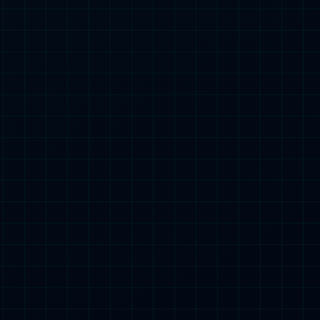
彩对决回顾与分析
与埃弗顿的对决成为了球迷们津津乐道的...