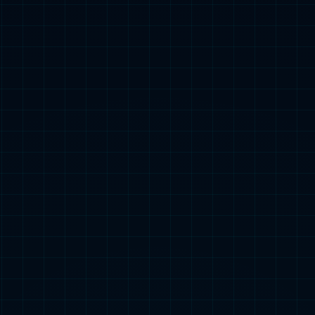
特别关注。其中一次是曼联前锋在禁区内精准传球给队友，这一
并未转化为进球。这种千钧一发之际，恰恰体现了足球比赛的不
球，这个进球不仅仅是技术层面的成功，更是对团队默契程度的
彩破门，让现场气氛达到了高潮。
值得提及。当时曼联的一脚远射直逼死角，却被拜仁门将以惊人
持着令人敬仰的竞技状态。
。曼联选择了高位逼抢，以期早早夺回控球权。他们通过快速转
况下，一旦失去控球，就容易遭遇反击。
性，他们采用了较为保守但高效的方法，以控制中场为主。在丢
而灵活的方法使得他们能够有效抵御住曼联频繁攻势，同时寻找