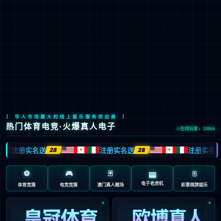
注册入口
皇冠体育
APP与网页版入口｜
畅享全球体育赛事与数据服务
欢迎访问
皇冠体育
，提供全面覆盖足球、篮
球、电竞等项目的赛事资讯与数据内容， 支持
APP下载
与
网页使用
，每日同步更新千场比
赛，聚焦热门体育内容， 助您轻松获取赛事动
态，掌握比赛节奏。
手机App
网页版