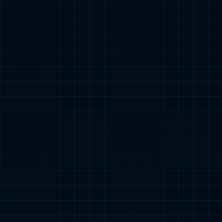
例如，在2018年加盟洛杉矶湖人后，勒布朗特别关注
像库兹马这样的年轻球员，经常主动协助他们进行训
练。在他的指导下，这些年轻人逐渐成长为球队的重
要力量。这样的做法，不仅促进了队伍内部凝聚力，
也为未来的发展奠定了坚实基础。
同时，随着篮球运动的发展趋势变化，勒布朗对于新
兴打法及科技应用也保持开放态度。他不断学习新的
战术理念，将现代科技融入训练之中，以确保自己始
终站在时代前沿。这种精神将激励更多运动员追求卓
越，不断创新，实现自我超越。
总结：
综上所述，勒布朗·詹姆斯通过其卓越的技术、非凡的